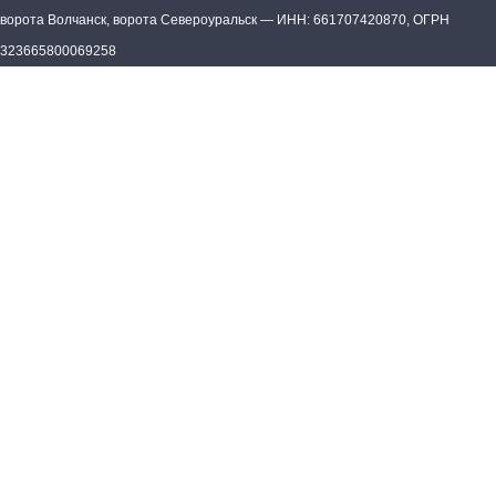
ворота Волчанск, ворота Североуральск
—
ИНН: 661707420870, ОГРН
323665800069258