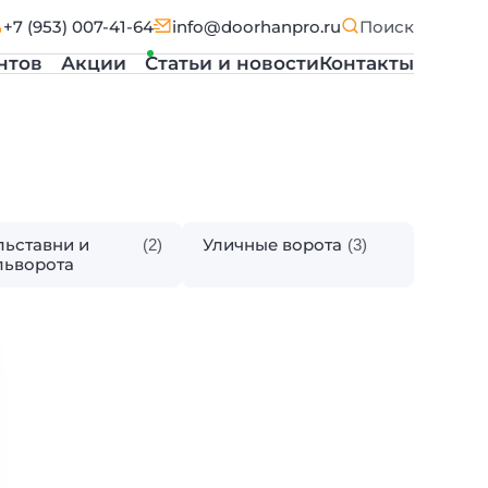
+7 (953) 007-41-64
info@doorhanpro.ru
Поиск
нтов
Акции
Статьи и новости
Контакты
льставни и
Уличные ворота
(2)
(3)
льворота